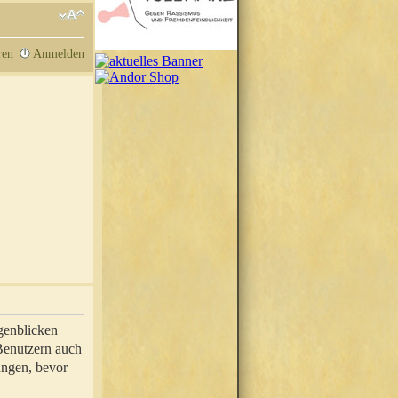
ren
Anmelden
genblicken
 Benutzern auch
ungen, bevor