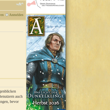
ren
Anmelden
genblicken
 Benutzern auch
ungen, bevor