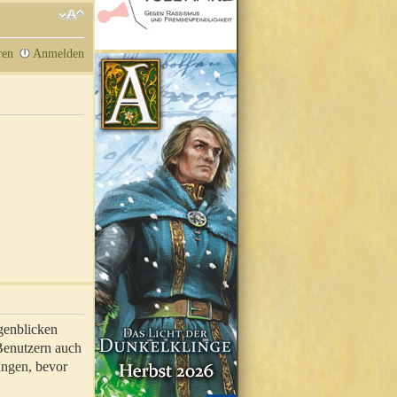
ren
Anmelden
genblicken
 Benutzern auch
ungen, bevor