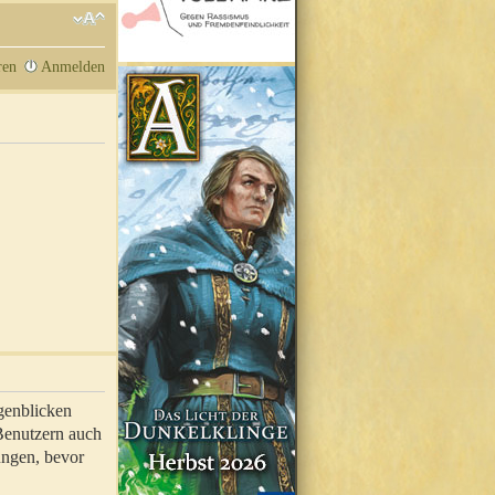
ren
Anmelden
genblicken
 Benutzern auch
ungen, bevor