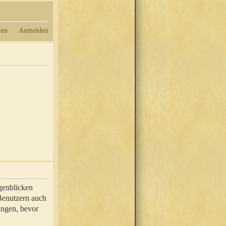
ren
Anmelden
genblicken
 Benutzern auch
ungen, bevor