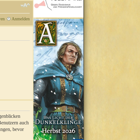
ren
Anmelden
genblicken
 Benutzern auch
ungen, bevor