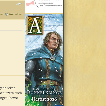
ren
Anmelden
genblicken
 Benutzern auch
ungen, bevor