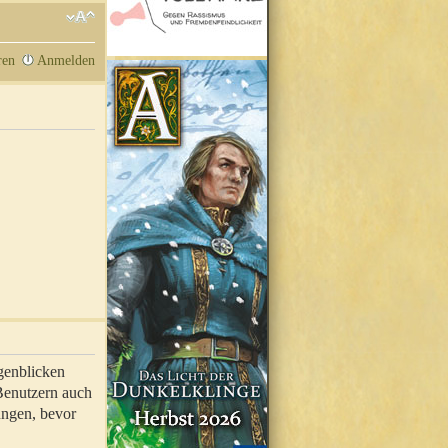
ren
Anmelden
genblicken
 Benutzern auch
ungen, bevor