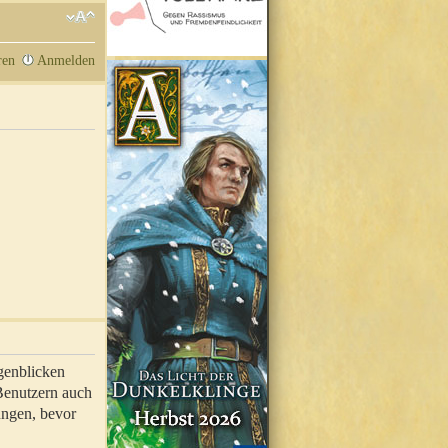
ren
Anmelden
genblicken
 Benutzern auch
ungen, bevor