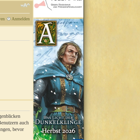
ren
Anmelden
genblicken
 Benutzern auch
ungen, bevor