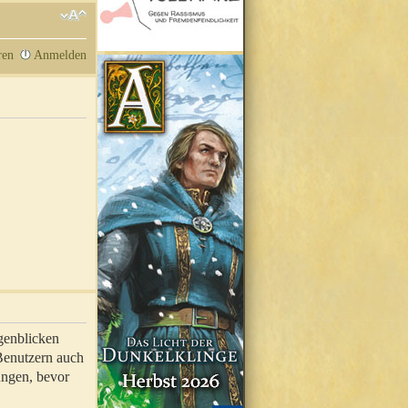
ren
Anmelden
genblicken
 Benutzern auch
ungen, bevor