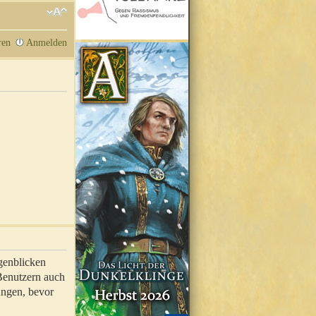
ren
Anmelden
genblicken
 Benutzern auch
ungen, bevor