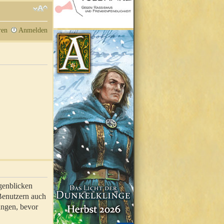
ren
Anmelden
genblicken
 Benutzern auch
ungen, bevor