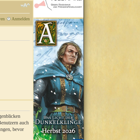
ren
Anmelden
genblicken
 Benutzern auch
ungen, bevor