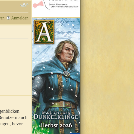
ren
Anmelden
genblicken
 Benutzern auch
ungen, bevor