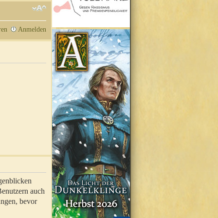
ren
Anmelden
genblicken
 Benutzern auch
ungen, bevor