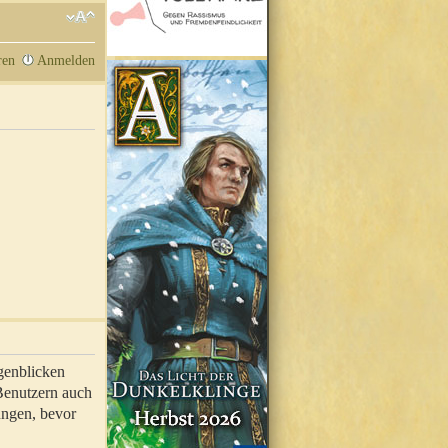
ren
Anmelden
genblicken
 Benutzern auch
ungen, bevor