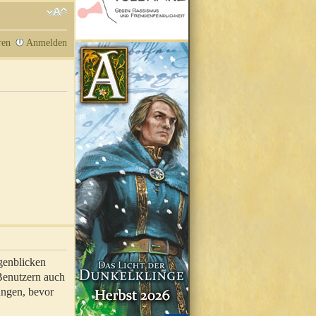
ren
Anmelden
genblicken
 Benutzern auch
ungen, bevor