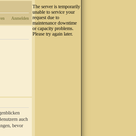
ren
Anmelden
genblicken
 Benutzern auch
ungen, bevor