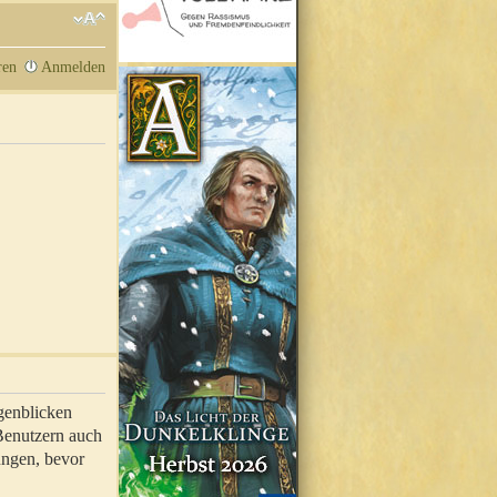
ren
Anmelden
genblicken
 Benutzern auch
ungen, bevor