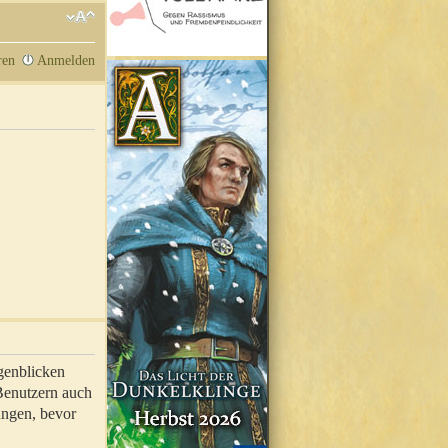
ren
Anmelden
genblicken
 Benutzern auch
ungen, bevor