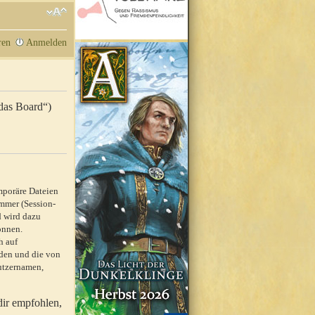
ren
Anmelden
„das Board“)
mporäre Dateien
mmer (Session-
d wird dazu
önnen.
h auf
rden und die von
nutzernamen,
dir empfohlen,