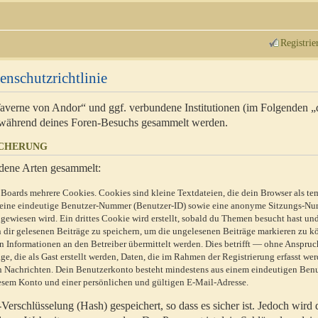
Registrie
enschutzrichtlinie
 Taverne von Andor“ und ggf. verbundene Institutionen (im Folgenden 
während deines Foren-Besuchs gesammelt werden.
ICHERUNG
dene Arten gesammelt:
Boards mehrere Cookies. Cookies sind kleine Textdateien, die dein Browser als te
n eine eindeutige Benutzer-Nummer (Benutzer-ID) sowie eine anonyme Sitzungs-Nu
gewiesen wird. Ein drittes Cookie wird erstellt, sobald du Themen besucht hast un
 dir gelesenen Beiträge zu speichern, um die ungelesenen Beiträge markieren zu k
 Informationen an den Betreiber übermittelt werden. Dies betrifft — ohne Anspruc
e, die als Gast erstellt werden, Daten, die im Rahmen der Registrierung erfasst we
ten Nachrichten. Dein Benutzerkonto besteht mindestens aus einem eindeutigen Be
sem Konto und einer persönlichen und gültigen E-Mail-Adresse.
erschlüsselung (Hash) gespeichert, so dass es sicher ist. Jedoch wird 