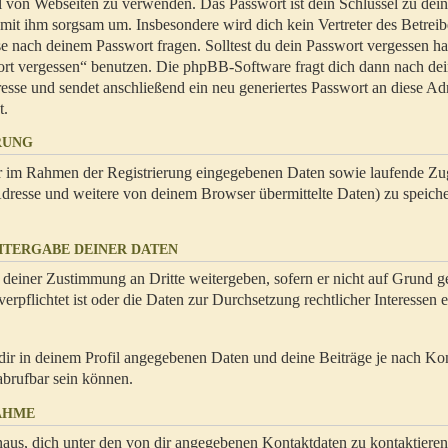
hl von Webseiten zu verwenden. Das Passwort ist dein Schlüssel zu dei
 mit ihm sorgsam um. Insbesondere wird dich kein Vertreter des Betrei
se nach deinem Passwort fragen. Solltest du dein Passwort vergessen ha
ort vergessen“ benutzen. Die phpBB-Software fragt dich dann nach de
se und sendet anschließend ein neu generiertes Passwort an diese Ad
t.
RUNG
dir im Rahmen der Registrierung eingegebenen Daten sowie laufende Zug
resse und weitere von deinem Browser übermittelte Daten) zu speiche
ITERGABE DEINER DATEN
 deiner Zustimmung an Dritte weitergeben, sofern er nicht auf Grund ge
rpflichtet ist oder die Daten zur Durchsetzung rechtlicher Interessen e
dir in deinem Profil angegebenen Daten und deine Beiträge je nach Ko
abrufbar sein können.
AHME
naus, dich unter den von dir angegebenen Kontaktdaten zu kontaktieren,