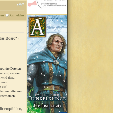
ren
Anmelden
„das Board“)
mporäre Dateien
mmer (Session-
d wird dazu
önnen.
h auf
rden und die von
nutzernamen,
dir empfohlen,