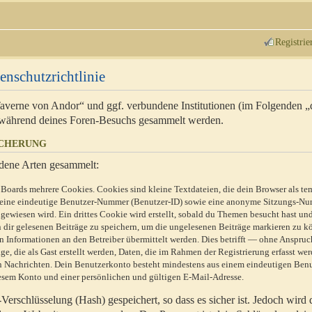
Registrie
enschutzrichtlinie
 Taverne von Andor“ und ggf. verbundene Institutionen (im Folgenden 
während deines Foren-Besuchs gesammelt werden.
ICHERUNG
dene Arten gesammelt:
Boards mehrere Cookies. Cookies sind kleine Textdateien, die dein Browser als te
n eine eindeutige Benutzer-Nummer (Benutzer-ID) sowie eine anonyme Sitzungs-Nu
gewiesen wird. Ein drittes Cookie wird erstellt, sobald du Themen besucht hast un
 dir gelesenen Beiträge zu speichern, um die ungelesenen Beiträge markieren zu k
 Informationen an den Betreiber übermittelt werden. Dies betrifft — ohne Anspruc
e, die als Gast erstellt werden, Daten, die im Rahmen der Registrierung erfasst we
ten Nachrichten. Dein Benutzerkonto besteht mindestens aus einem eindeutigen Be
sem Konto und einer persönlichen und gültigen E-Mail-Adresse.
erschlüsselung (Hash) gespeichert, so dass es sicher ist. Jedoch wird 