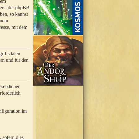
nem
bers, der phpBB
ben, so kannst
inem
resse, mit dem
riffsdaten
rn und für den
setzlicher
rforderlich
nfiguration im
 sofern dies