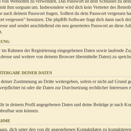
hl von Webseiten zu verwenden. Das Passwort ist dein Schlüssel zu dei
 mit ihm sorgsam um. Insbesondere wird dich kein Vertreter des Betrei
se nach deinem Passwort fragen. Solltest du dein Passwort vergessen ha
ort vergessen“ benutzen. Die phpBB-Software fragt dich dann nach de
se und sendet anschließend ein neu generiertes Passwort an diese Ad
t.
RUNG
dir im Rahmen der Registrierung eingegebenen Daten sowie laufende Zug
resse und weitere von deinem Browser übermittelte Daten) zu speiche
ITERGABE DEINER DATEN
 deiner Zustimmung an Dritte weitergeben, sofern er nicht auf Grund ge
rpflichtet ist oder die Daten zur Durchsetzung rechtlicher Interessen e
dir in deinem Profil angegebenen Daten und deine Beiträge je nach Ko
abrufbar sein können.
AHME
naus, dich unter den von dir angegebenen Kontaktdaten zu kontaktieren,