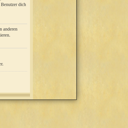
e Benutzer dich
in anderen
ieren.
r.