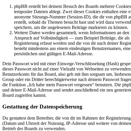
phpBB erstellt bei deinem Besuch des Boards mehrere Cookies. 
temporäre Dateien ablegt. Zwei dieser Cookies enthalten eine
anonyme Sitzungs-Nummer (Session-ID), die dir von phpBB aut
erstellt, sobald du Themen besucht hast und wird dazu verwend
speichern, um die ungelesenen Beiträge markieren zu können.
Weitere Daten werden gesammelt, wenn Informationen an den Be
Anspruch auf Vollständigkeit — zum Beispiel Beiträge, die als
Registrierung erfasst werden und die von dir nach deiner Regis
besteht mindestens aus einem eindeutigen Benutzernamen, ei
persönlichen und gültigen E-Mail-Adresse.
Dein Passwort wird mit einer Einwege-Verschlüsselung (Hash) gespeich
dieses Passwort nicht auf einer Vielzahl von Webseiten zu verwenden
Benutzerkonto für das Board, also geh mit ihm sorgsam um. Insbesond
Group oder ein Dritter berechtigterweise nach deinem Passwort fragen
die Funktion „Ich habe mein Passwort vergessen“ benutzen. Die ph
und deiner E-Mail-Adresse und sendet anschließend ein neu generiert
Board zugreifen kannst.
Gestattung der Datenspeicherung
Du gestattest dem Betreiber, die von dir im Rahmen der Registrierun
(Datum und Uhrzeit der Nutzung, IP-Adresse und weitere von deinem
Betrieb des Boards zu verwenden.