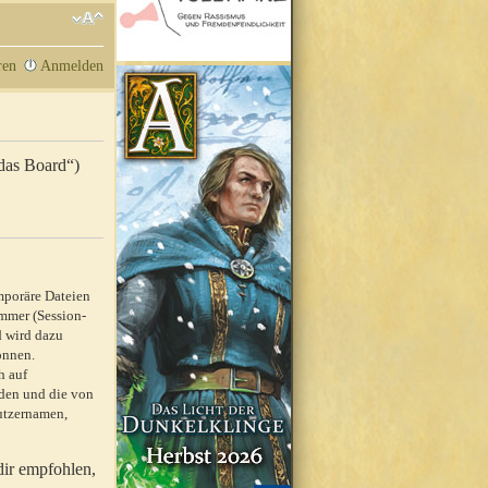
ren
Anmelden
„das Board“)
mporäre Dateien
mmer (Session-
d wird dazu
önnen.
h auf
rden und die von
nutzernamen,
dir empfohlen,