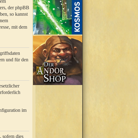
nem
bers, der phpBB
ben, so kannst
inem
resse, mit dem
riffsdaten
rn und für den
setzlicher
rforderlich
nfiguration im
 sofern dies