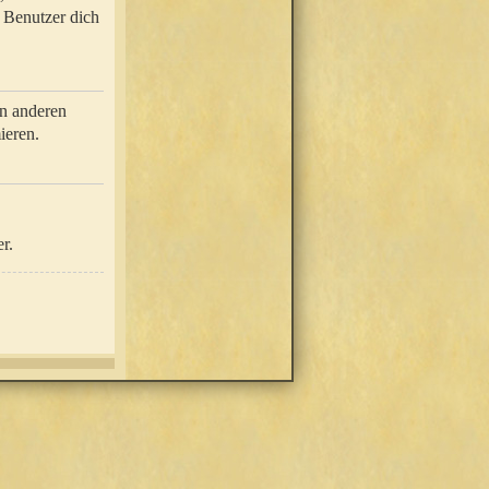
e Benutzer dich
in anderen
ieren.
r.