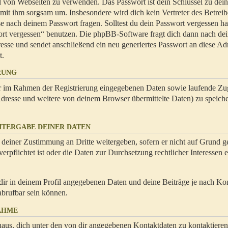
hl von Webseiten zu verwenden. Das Passwort ist dein Schlüssel zu dei
 mit ihm sorgsam um. Insbesondere wird dich kein Vertreter des Betrei
se nach deinem Passwort fragen. Solltest du dein Passwort vergessen ha
ort vergessen“ benutzen. Die phpBB-Software fragt dich dann nach de
se und sendet anschließend ein neu generiertes Passwort an diese Ad
t.
RUNG
dir im Rahmen der Registrierung eingegebenen Daten sowie laufende Zug
resse und weitere von deinem Browser übermittelte Daten) zu speiche
ITERGABE DEINER DATEN
 deiner Zustimmung an Dritte weitergeben, sofern er nicht auf Grund ge
rpflichtet ist oder die Daten zur Durchsetzung rechtlicher Interessen e
dir in deinem Profil angegebenen Daten und deine Beiträge je nach Ko
abrufbar sein können.
AHME
naus, dich unter den von dir angegebenen Kontaktdaten zu kontaktieren,