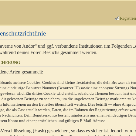
Registrie
enschutzrichtlinie
 Taverne von Andor“ und ggf. verbundene Institutionen (im Folgenden 
während deines Foren-Besuchs gesammelt werden.
ICHERUNG
dene Arten gesammelt:
Boards mehrere Cookies. Cookies sind kleine Textdateien, die dein Browser als te
n eine eindeutige Benutzer-Nummer (Benutzer-ID) sowie eine anonyme Sitzungs-Nu
gewiesen wird. Ein drittes Cookie wird erstellt, sobald du Themen besucht hast un
 dir gelesenen Beiträge zu speichern, um die ungelesenen Beiträge markieren zu k
 Informationen an den Betreiber übermittelt werden. Dies betrifft — ohne Anspruc
e, die als Gast erstellt werden, Daten, die im Rahmen der Registrierung erfasst we
ten Nachrichten. Dein Benutzerkonto besteht mindestens aus einem eindeutigen Be
sem Konto und einer persönlichen und gültigen E-Mail-Adresse.
erschlüsselung (Hash) gespeichert, so dass es sicher ist. Jedoch wird 