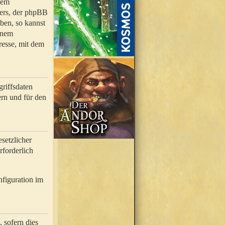
nem
bers, der phpBB
ben, so kannst
inem
resse, mit dem
riffsdaten
rn und für den
setzlicher
rforderlich
nfiguration im
 sofern dies