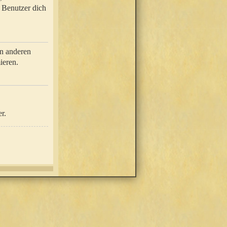
e Benutzer dich
in anderen
ieren.
r.