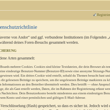
Registrie
enschutzrichtlinie
 Taverne von Andor“ und ggf. verbundene Institutionen (im Folgenden 
während deines Foren-Besuchs gesammelt werden.
ICHERUNG
dene Arten gesammelt:
Boards mehrere Cookies. Cookies sind kleine Textdateien, die dein Browser als te
n eine eindeutige Benutzer-Nummer (Benutzer-ID) sowie eine anonyme Sitzungs-Nu
gewiesen wird. Ein drittes Cookie wird erstellt, sobald du Themen besucht hast un
 dir gelesenen Beiträge zu speichern, um die ungelesenen Beiträge markieren zu k
 Informationen an den Betreiber übermittelt werden. Dies betrifft — ohne Anspruc
e, die als Gast erstellt werden, Daten, die im Rahmen der Registrierung erfasst we
ten Nachrichten. Dein Benutzerkonto besteht mindestens aus einem eindeutigen Be
sem Konto und einer persönlichen und gültigen E-Mail-Adresse.
erschlüsselung (Hash) gespeichert, so dass es sicher ist. Jedoch wird 