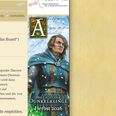
ren
Anmelden
„das Board“)
mporäre Dateien
mmer (Session-
d wird dazu
önnen.
h auf
rden und die von
nutzernamen,
dir empfohlen,