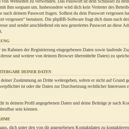
hl von Webseiten zu verwenden. Das Passwort ist dein Schlüssel zu dei
 mit ihm sorgsam um. Insbesondere wird dich kein Vertreter des Betrei
se nach deinem Passwort fragen. Solltest du dein Passwort vergessen ha
ort vergessen“ benutzen. Die phpBB-Software fragt dich dann nach de
se und sendet anschließend ein neu generiertes Passwort an diese Ad
t.
RUNG
dir im Rahmen der Registrierung eingegebenen Daten sowie laufende Zug
resse und weitere von deinem Browser übermittelte Daten) zu speiche
ITERGABE DEINER DATEN
 deiner Zustimmung an Dritte weitergeben, sofern er nicht auf Grund ge
rpflichtet ist oder die Daten zur Durchsetzung rechtlicher Interessen e
dir in deinem Profil angegebenen Daten und deine Beiträge je nach Ko
abrufbar sein können.
AHME
naus, dich unter den von dir angegebenen Kontaktdaten zu kontaktieren,