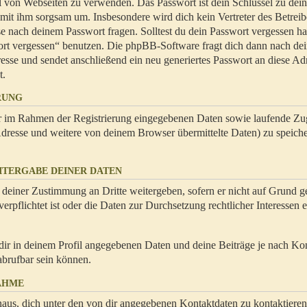
hl von Webseiten zu verwenden. Das Passwort ist dein Schlüssel zu dei
 mit ihm sorgsam um. Insbesondere wird dich kein Vertreter des Betrei
se nach deinem Passwort fragen. Solltest du dein Passwort vergessen ha
ort vergessen“ benutzen. Die phpBB-Software fragt dich dann nach de
se und sendet anschließend ein neu generiertes Passwort an diese Ad
t.
RUNG
dir im Rahmen der Registrierung eingegebenen Daten sowie laufende Zug
resse und weitere von deinem Browser übermittelte Daten) zu speiche
ITERGABE DEINER DATEN
 deiner Zustimmung an Dritte weitergeben, sofern er nicht auf Grund ge
rpflichtet ist oder die Daten zur Durchsetzung rechtlicher Interessen e
dir in deinem Profil angegebenen Daten und deine Beiträge je nach Ko
abrufbar sein können.
AHME
naus, dich unter den von dir angegebenen Kontaktdaten zu kontaktieren,