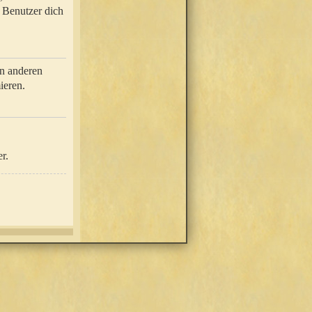
e Benutzer dich
in anderen
ieren.
r.