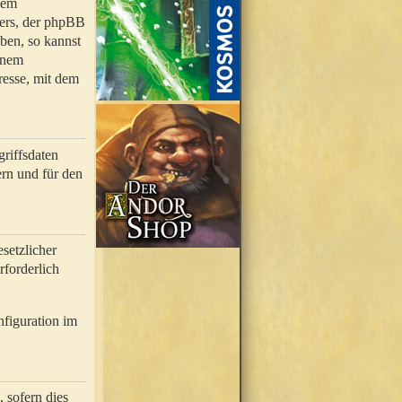
nem
bers, der phpBB
ben, so kannst
inem
resse, mit dem
riffsdaten
rn und für den
setzlicher
rforderlich
nfiguration im
 sofern dies