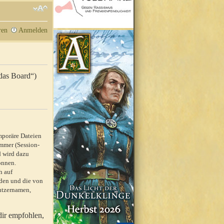
ren
Anmelden
„das Board“)
mporäre Dateien
mmer (Session-
d wird dazu
önnen.
h auf
rden und die von
nutzernamen,
dir empfohlen,