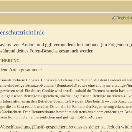
Registrie
enschutzrichtlinie
 Taverne von Andor“ und ggf. verbundene Institutionen (im Folgenden 
während deines Foren-Besuchs gesammelt werden.
ICHERUNG
dene Arten gesammelt:
Boards mehrere Cookies. Cookies sind kleine Textdateien, die dein Browser als te
n eine eindeutige Benutzer-Nummer (Benutzer-ID) sowie eine anonyme Sitzungs-Nu
gewiesen wird. Ein drittes Cookie wird erstellt, sobald du Themen besucht hast un
 dir gelesenen Beiträge zu speichern, um die ungelesenen Beiträge markieren zu k
 Informationen an den Betreiber übermittelt werden. Dies betrifft — ohne Anspruc
e, die als Gast erstellt werden, Daten, die im Rahmen der Registrierung erfasst we
ten Nachrichten. Dein Benutzerkonto besteht mindestens aus einem eindeutigen Be
sem Konto und einer persönlichen und gültigen E-Mail-Adresse.
erschlüsselung (Hash) gespeichert, so dass es sicher ist. Jedoch wird 