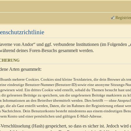
Registrie
enschutzrichtlinie
 Taverne von Andor“ und ggf. verbundene Institutionen (im Folgenden 
während deines Foren-Besuchs gesammelt werden.
ICHERUNG
dene Arten gesammelt:
Boards mehrere Cookies. Cookies sind kleine Textdateien, die dein Browser als te
n eine eindeutige Benutzer-Nummer (Benutzer-ID) sowie eine anonyme Sitzungs-Nu
gewiesen wird. Ein drittes Cookie wird erstellt, sobald du Themen besucht hast un
 dir gelesenen Beiträge zu speichern, um die ungelesenen Beiträge markieren zu k
 Informationen an den Betreiber übermittelt werden. Dies betrifft — ohne Anspruc
e, die als Gast erstellt werden, Daten, die im Rahmen der Registrierung erfasst we
ten Nachrichten. Dein Benutzerkonto besteht mindestens aus einem eindeutigen Be
sem Konto und einer persönlichen und gültigen E-Mail-Adresse.
erschlüsselung (Hash) gespeichert, so dass es sicher ist. Jedoch wird 