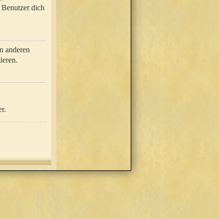
e Benutzer dich
in anderen
ieren.
r.