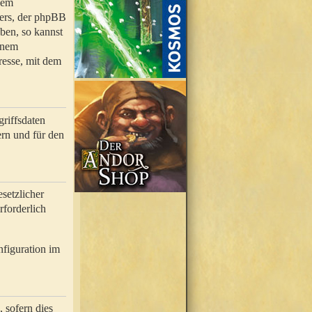
nem
bers, der phpBB
ben, so kannst
inem
resse, mit dem
riffsdaten
rn und für den
setzlicher
rforderlich
nfiguration im
 sofern dies