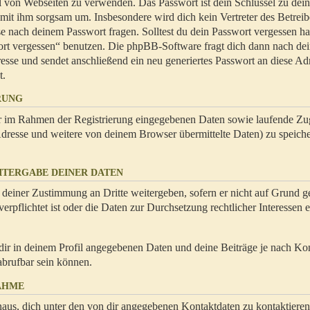
hl von Webseiten zu verwenden. Das Passwort ist dein Schlüssel zu dei
 mit ihm sorgsam um. Insbesondere wird dich kein Vertreter des Betrei
se nach deinem Passwort fragen. Solltest du dein Passwort vergessen ha
ort vergessen“ benutzen. Die phpBB-Software fragt dich dann nach de
se und sendet anschließend ein neu generiertes Passwort an diese Ad
t.
RUNG
dir im Rahmen der Registrierung eingegebenen Daten sowie laufende Zug
resse und weitere von deinem Browser übermittelte Daten) zu speiche
ITERGABE DEINER DATEN
 deiner Zustimmung an Dritte weitergeben, sofern er nicht auf Grund ge
rpflichtet ist oder die Daten zur Durchsetzung rechtlicher Interessen e
dir in deinem Profil angegebenen Daten und deine Beiträge je nach Ko
abrufbar sein können.
AHME
naus, dich unter den von dir angegebenen Kontaktdaten zu kontaktieren,