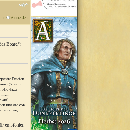
ren
Anmelden
„das Board“)
mporäre Dateien
mmer (Session-
d wird dazu
önnen.
h auf
rden und die von
nutzernamen,
dir empfohlen,