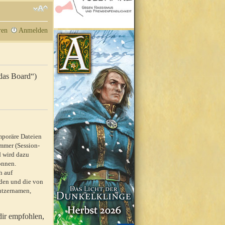
ren
Anmelden
„das Board“)
mporäre Dateien
mmer (Session-
d wird dazu
önnen.
h auf
rden und die von
nutzernamen,
dir empfohlen,