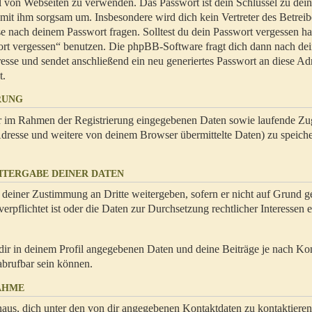
hl von Webseiten zu verwenden. Das Passwort ist dein Schlüssel zu dei
 mit ihm sorgsam um. Insbesondere wird dich kein Vertreter des Betrei
se nach deinem Passwort fragen. Solltest du dein Passwort vergessen ha
ort vergessen“ benutzen. Die phpBB-Software fragt dich dann nach de
se und sendet anschließend ein neu generiertes Passwort an diese Ad
t.
RUNG
dir im Rahmen der Registrierung eingegebenen Daten sowie laufende Zug
resse und weitere von deinem Browser übermittelte Daten) zu speiche
ITERGABE DEINER DATEN
 deiner Zustimmung an Dritte weitergeben, sofern er nicht auf Grund ge
rpflichtet ist oder die Daten zur Durchsetzung rechtlicher Interessen e
dir in deinem Profil angegebenen Daten und deine Beiträge je nach Ko
abrufbar sein können.
AHME
naus, dich unter den von dir angegebenen Kontaktdaten zu kontaktieren,