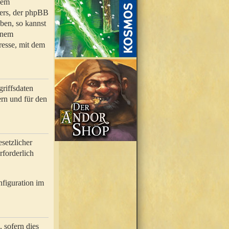
nem
bers, der phpBB
ben, so kannst
inem
resse, mit dem
riffsdaten
rn und für den
setzlicher
rforderlich
nfiguration im
 sofern dies