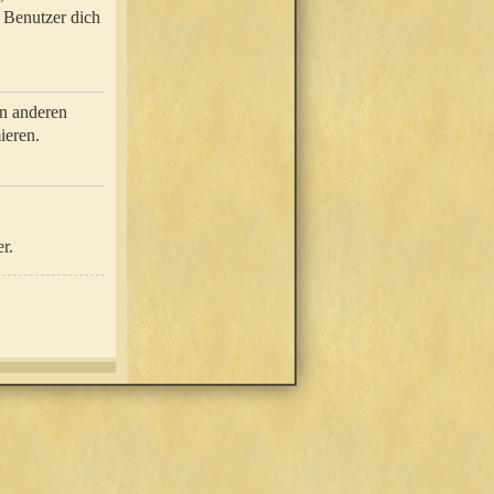
e Benutzer dich
in anderen
ieren.
r.