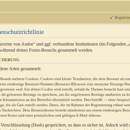
Registrie
enschutzrichtlinie
 Taverne von Andor“ und ggf. verbundene Institutionen (im Folgenden 
während deines Foren-Besuchs gesammelt werden.
ICHERUNG
dene Arten gesammelt:
Boards mehrere Cookies. Cookies sind kleine Textdateien, die dein Browser als te
n eine eindeutige Benutzer-Nummer (Benutzer-ID) sowie eine anonyme Sitzungs-Nu
gewiesen wird. Ein drittes Cookie wird erstellt, sobald du Themen besucht hast un
 dir gelesenen Beiträge zu speichern, um die ungelesenen Beiträge markieren zu k
 Informationen an den Betreiber übermittelt werden. Dies betrifft — ohne Anspruc
e, die als Gast erstellt werden, Daten, die im Rahmen der Registrierung erfasst we
ten Nachrichten. Dein Benutzerkonto besteht mindestens aus einem eindeutigen Be
sem Konto und einer persönlichen und gültigen E-Mail-Adresse.
erschlüsselung (Hash) gespeichert, so dass es sicher ist. Jedoch wird 