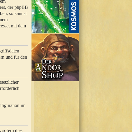
nem
bers, der phpBB
ben, so kannst
inem
resse, mit dem
riffsdaten
rn und für den
setzlicher
rforderlich
nfiguration im
 sofern dies