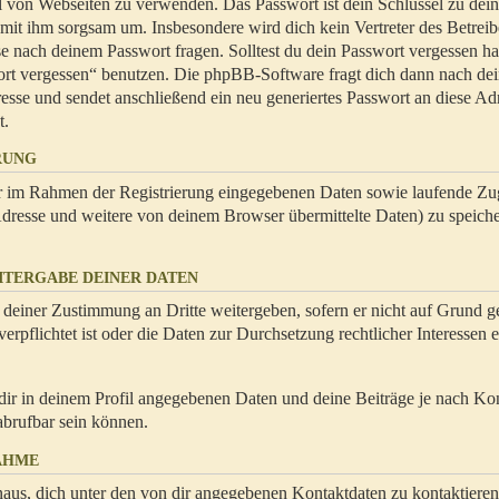
hl von Webseiten zu verwenden. Das Passwort ist dein Schlüssel zu dei
 mit ihm sorgsam um. Insbesondere wird dich kein Vertreter des Betrei
se nach deinem Passwort fragen. Solltest du dein Passwort vergessen ha
ort vergessen“ benutzen. Die phpBB-Software fragt dich dann nach de
se und sendet anschließend ein neu generiertes Passwort an diese Ad
t.
RUNG
dir im Rahmen der Registrierung eingegebenen Daten sowie laufende Zug
resse und weitere von deinem Browser übermittelte Daten) zu speiche
ITERGABE DEINER DATEN
 deiner Zustimmung an Dritte weitergeben, sofern er nicht auf Grund ge
rpflichtet ist oder die Daten zur Durchsetzung rechtlicher Interessen e
dir in deinem Profil angegebenen Daten und deine Beiträge je nach Ko
abrufbar sein können.
AHME
naus, dich unter den von dir angegebenen Kontaktdaten zu kontaktieren,