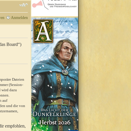
ren
Anmelden
„das Board“)
mporäre Dateien
mmer (Session-
d wird dazu
önnen.
h auf
rden und die von
nutzernamen,
dir empfohlen,