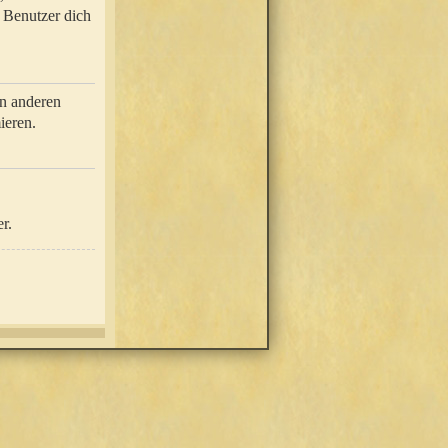
e Benutzer dich
in anderen
ieren.
r.