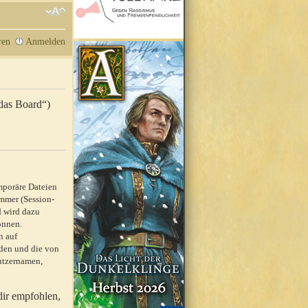
ren
Anmelden
„das Board“)
mporäre Dateien
mmer (Session-
d wird dazu
önnen.
h auf
rden und die von
nutzernamen,
dir empfohlen,