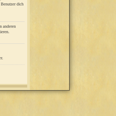
e Benutzer dich
in anderen
ieren.
r.