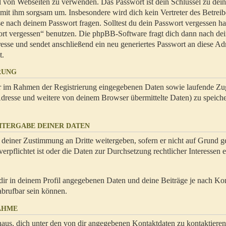
hl von Webseiten zu verwenden. Das Passwort ist dein Schlüssel zu dei
 mit ihm sorgsam um. Insbesondere wird dich kein Vertreter des Betrei
se nach deinem Passwort fragen. Solltest du dein Passwort vergessen ha
ort vergessen“ benutzen. Die phpBB-Software fragt dich dann nach de
se und sendet anschließend ein neu generiertes Passwort an diese Ad
t.
RUNG
dir im Rahmen der Registrierung eingegebenen Daten sowie laufende Zug
resse und weitere von deinem Browser übermittelte Daten) zu speiche
ITERGABE DEINER DATEN
 deiner Zustimmung an Dritte weitergeben, sofern er nicht auf Grund ge
rpflichtet ist oder die Daten zur Durchsetzung rechtlicher Interessen e
dir in deinem Profil angegebenen Daten und deine Beiträge je nach Ko
abrufbar sein können.
AHME
naus, dich unter den von dir angegebenen Kontaktdaten zu kontaktieren,