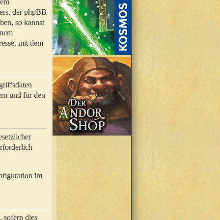
nem
bers, der phpBB
ben, so kannst
inem
resse, mit dem
riffsdaten
rn und für den
setzlicher
rforderlich
nfiguration im
 sofern dies