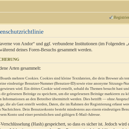
Registrie
enschutzrichtlinie
 Taverne von Andor“ und ggf. verbundene Institutionen (im Folgenden 
während deines Foren-Besuchs gesammelt werden.
ICHERUNG
dene Arten gesammelt:
Boards mehrere Cookies. Cookies sind kleine Textdateien, die dein Browser als te
n eine eindeutige Benutzer-Nummer (Benutzer-ID) sowie eine anonyme Sitzungs-Nu
gewiesen wird. Ein drittes Cookie wird erstellt, sobald du Themen besucht hast un
 dir gelesenen Beiträge zu speichern, um die ungelesenen Beiträge markieren zu k
 Informationen an den Betreiber übermittelt werden. Dies betrifft — ohne Anspruc
e, die als Gast erstellt werden, Daten, die im Rahmen der Registrierung erfasst we
ten Nachrichten. Dein Benutzerkonto besteht mindestens aus einem eindeutigen Be
sem Konto und einer persönlichen und gültigen E-Mail-Adresse.
erschlüsselung (Hash) gespeichert, so dass es sicher ist. Jedoch wird 