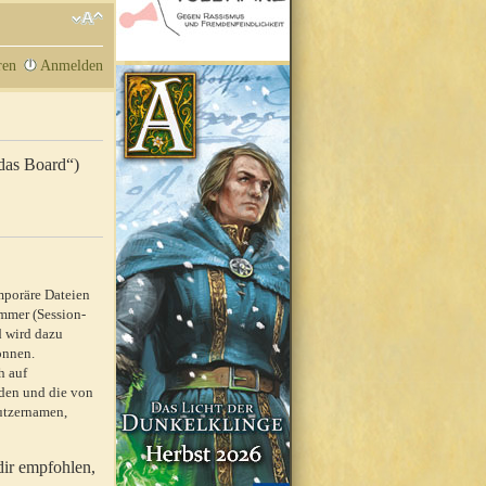
ren
Anmelden
„das Board“)
mporäre Dateien
mmer (Session-
d wird dazu
önnen.
h auf
rden und die von
nutzernamen,
dir empfohlen,