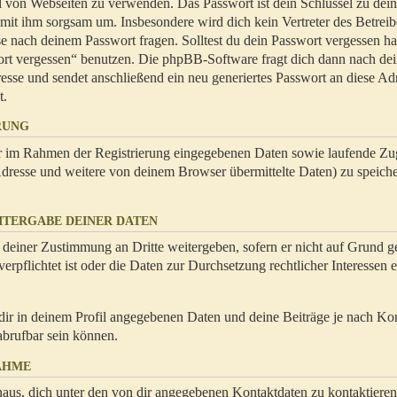
hl von Webseiten zu verwenden. Das Passwort ist dein Schlüssel zu dei
 mit ihm sorgsam um. Insbesondere wird dich kein Vertreter des Betrei
se nach deinem Passwort fragen. Solltest du dein Passwort vergessen ha
ort vergessen“ benutzen. Die phpBB-Software fragt dich dann nach de
se und sendet anschließend ein neu generiertes Passwort an diese Ad
t.
RUNG
dir im Rahmen der Registrierung eingegebenen Daten sowie laufende Zug
resse und weitere von deinem Browser übermittelte Daten) zu speiche
ITERGABE DEINER DATEN
 deiner Zustimmung an Dritte weitergeben, sofern er nicht auf Grund ge
rpflichtet ist oder die Daten zur Durchsetzung rechtlicher Interessen e
dir in deinem Profil angegebenen Daten und deine Beiträge je nach Ko
abrufbar sein können.
AHME
naus, dich unter den von dir angegebenen Kontaktdaten zu kontaktieren,