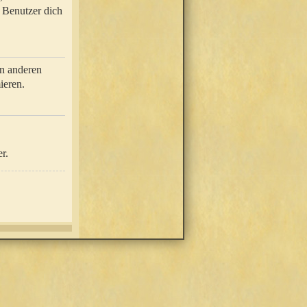
e Benutzer dich
in anderen
ieren.
r.