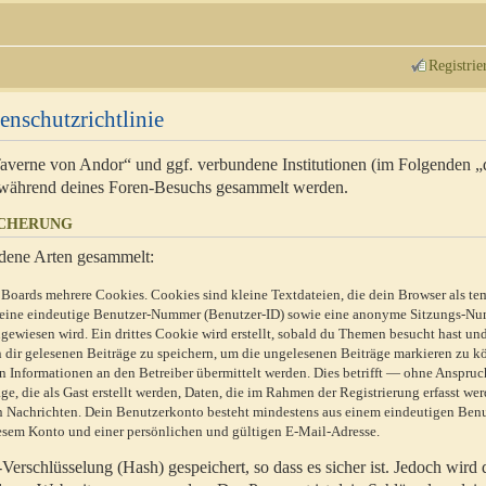
Registrie
enschutzrichtlinie
 Taverne von Andor“ und ggf. verbundene Institutionen (im Folgenden 
während deines Foren-Besuchs gesammelt werden.
ICHERUNG
dene Arten gesammelt:
Boards mehrere Cookies. Cookies sind kleine Textdateien, die dein Browser als te
n eine eindeutige Benutzer-Nummer (Benutzer-ID) sowie eine anonyme Sitzungs-Nu
gewiesen wird. Ein drittes Cookie wird erstellt, sobald du Themen besucht hast un
 dir gelesenen Beiträge zu speichern, um die ungelesenen Beiträge markieren zu k
 Informationen an den Betreiber übermittelt werden. Dies betrifft — ohne Anspruc
e, die als Gast erstellt werden, Daten, die im Rahmen der Registrierung erfasst we
ten Nachrichten. Dein Benutzerkonto besteht mindestens aus einem eindeutigen Be
sem Konto und einer persönlichen und gültigen E-Mail-Adresse.
erschlüsselung (Hash) gespeichert, so dass es sicher ist. Jedoch wird 