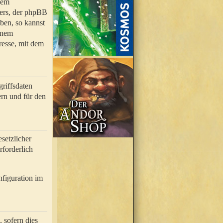
nem
bers, der phpBB
ben, so kannst
inem
resse, mit dem
riffsdaten
rn und für den
setzlicher
rforderlich
nfiguration im
 sofern dies