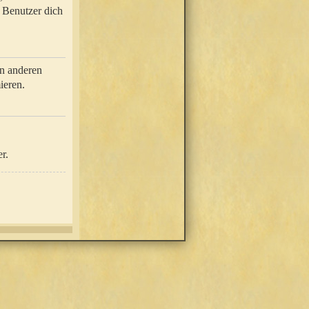
e Benutzer dich
in anderen
ieren.
r.