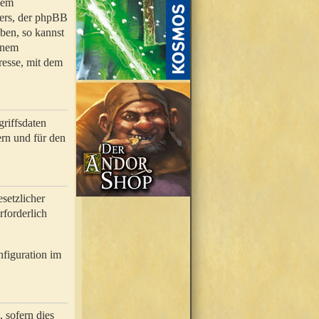
nem
bers, der phpBB
ben, so kannst
inem
resse, mit dem
riffsdaten
rn und für den
setzlicher
rforderlich
nfiguration im
 sofern dies