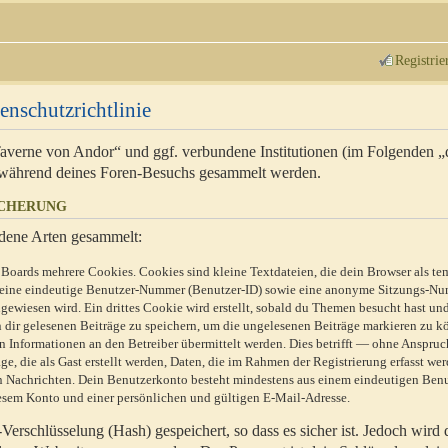
Registrie
enschutzrichtlinie
 Taverne von Andor“ und ggf. verbundene Institutionen (im Folgenden 
während deines Foren-Besuchs gesammelt werden.
ICHERUNG
dene Arten gesammelt:
Boards mehrere Cookies. Cookies sind kleine Textdateien, die dein Browser als te
n eine eindeutige Benutzer-Nummer (Benutzer-ID) sowie eine anonyme Sitzungs-Nu
gewiesen wird. Ein drittes Cookie wird erstellt, sobald du Themen besucht hast un
 dir gelesenen Beiträge zu speichern, um die ungelesenen Beiträge markieren zu k
 Informationen an den Betreiber übermittelt werden. Dies betrifft — ohne Anspruc
e, die als Gast erstellt werden, Daten, die im Rahmen der Registrierung erfasst we
ten Nachrichten. Dein Benutzerkonto besteht mindestens aus einem eindeutigen Be
sem Konto und einer persönlichen und gültigen E-Mail-Adresse.
erschlüsselung (Hash) gespeichert, so dass es sicher ist. Jedoch wird 