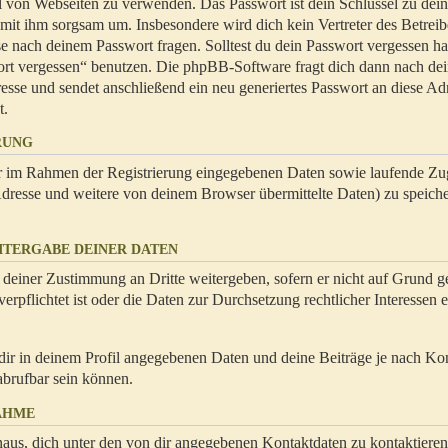
hl von Webseiten zu verwenden. Das Passwort ist dein Schlüssel zu dei
 mit ihm sorgsam um. Insbesondere wird dich kein Vertreter des Betrei
se nach deinem Passwort fragen. Solltest du dein Passwort vergessen ha
ort vergessen“ benutzen. Die phpBB-Software fragt dich dann nach de
se und sendet anschließend ein neu generiertes Passwort an diese Ad
t.
RUNG
dir im Rahmen der Registrierung eingegebenen Daten sowie laufende Zug
resse und weitere von deinem Browser übermittelte Daten) zu speiche
ITERGABE DEINER DATEN
 deiner Zustimmung an Dritte weitergeben, sofern er nicht auf Grund ge
rpflichtet ist oder die Daten zur Durchsetzung rechtlicher Interessen e
dir in deinem Profil angegebenen Daten und deine Beiträge je nach Ko
abrufbar sein können.
AHME
naus, dich unter den von dir angegebenen Kontaktdaten zu kontaktieren,