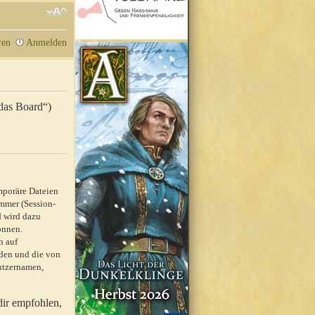
ren
Anmelden
„das Board“)
mporäre Dateien
mmer (Session-
d wird dazu
önnen.
h auf
rden und die von
nutzernamen,
dir empfohlen,