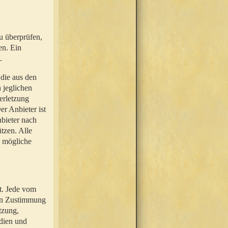
u überprüfen,
en. Ein
.
 die aus den
n jeglichen
erletzung
r Anbieter ist
nbieter nach
tzen. Alle
e mögliche
t. Jede vom
hen Zustimmung
tzung,
dien und