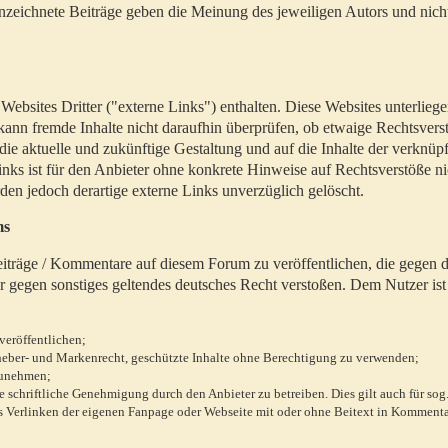
zeichnete Beiträge geben die Meinung des jeweiligen Autors und nich
bsites Dritter ("externe Links") enthalten. Diese Websites unterlieg
 kann fremde Inhalte nicht daraufhin überprüfen, ob etwaige Rechtsvers
 die aktuelle und zukünftige Gestaltung und auf die Inhalte der verknüpf
inks ist für den Anbieter ohne konkrete Hinweise auf Rechtsverstöße n
en jedoch derartige externe Links unverzüglich gelöscht.
ms
 Beiträge / Kommentare auf diesem Forum zu veröffentlichen, die gegen d
r gegen sonstiges geltendes deutsches Recht verstoßen. Dem Nutzer ist
veröffentlichen;
rheber- und Markenrecht, geschützte Inhalte ohne Berechtigung zu verwenden;
zunehmen;
chriftliche Genehmigung durch den Anbieter zu betreiben. Dies gilt auch für sog
 Verlinken der eigenen Fanpage oder Webseite mit oder ohne Beitext in Kommenta