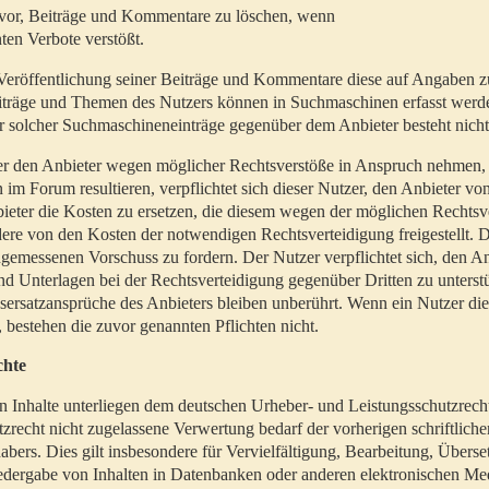
t vor, Beiträge und Kommentare zu löschen, wenn
ten Verbote verstößt.
er Veröffentlichung seiner Beiträge und Kommentare diese auf Angaben z
Beiträge und Themen des Nutzers können in Suchmaschinen erfasst werd
 solcher Suchmaschineneinträge gegenüber dem Anbieter besteht nicht
utzer den Anbieter wegen möglicher Rechtsverstöße in Anspruch nehmen,
 im Forum resultieren, verpflichtet sich dieser Nutzer, den Anbieter vo
eter die Kosten zu ersetzen, die diesem wegen der möglichen Rechtsv
ere von den Kosten der notwendigen Rechtsverteidigung freigestellt. De
ngemessenen Vorschuss zu fordern. Der Nutzer verpflichtet sich, den A
d Unterlagen bei der Rechtsverteidigung gegenüber Dritten zu unterstü
ersatzansprüche des Anbieters bleiben unberührt. Wenn ein Nutzer di
, bestehen die zuvor genannten Pflichten nicht.
chte
en Inhalte unterliegen dem deutschen Urheber- und Leistungsschutzrech
zrecht nicht zugelassene Verwertung bedarf der vorherigen schriftlic
abers. Dies gilt insbesondere für Vervielfältigung, Bearbeitung, Überse
edergabe von Inhalten in Datenbanken oder anderen elektronischen Me