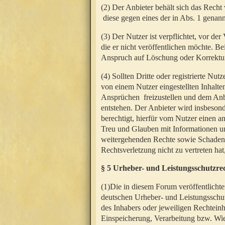
(2) Der Anbieter behält sich das Rech
diese gegen eines der in Abs. 1 genann
(3) Der Nutzer ist verpflichtet, vor d
die er nicht veröffentlichen möchte. 
Anspruch auf Löschung oder Korrektur
(4) Sollten Dritte oder registrierte N
von einem Nutzer eingestellten Inhalten
Ansprüchen freizustellen und dem Anbi
entstehen. Der Anbieter wird insbesond
berechtigt, hierfür vom Nutzer einen a
Treu und Glauben mit Informationen un
weitergehenden Rechte sowie Schadens
Rechtsverletzung nicht zu vertreten hat
§ 5 Urheber- und Leistungsschutzre
(1)Die in diesem Forum veröffentlicht
deutschen Urheber- und Leistungsschut
des Inhabers oder jeweiligen Rechteinh
Einspeicherung, Verarbeitung bzw. Wi