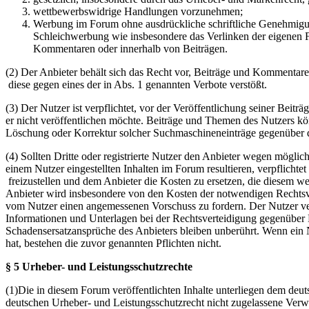
wettbewerbswidrige Handlungen vorzunehmen;
Werbung im Forum ohne ausdrückliche schriftliche Genehmigung
Schleichwerbung wie insbesondere das Verlinken der eigenen F
Kommentaren oder innerhalb von Beiträgen.
(2) Der Anbieter behält sich das Recht vor, Beiträge und Kommentar
diese gegen eines der in Abs. 1 genannten Verbote verstößt.
(3) Der Nutzer ist verpflichtet, vor der Veröffentlichung seiner Bei
er nicht veröffentlichen möchte. Beiträge und Themen des Nutzers k
Löschung oder Korrektur solcher Suchmaschineneinträge gegenüber d
(4) Sollten Dritte oder registrierte Nutzer den Anbieter wegen mögli
einem Nutzer eingestellten Inhalten im Forum resultieren, verpflichte
freizustellen und dem Anbieter die Kosten zu ersetzen, die diesem w
Anbieter wird insbesondere von den Kosten der notwendigen Rechtsverte
vom Nutzer einen angemessenen Vorschuss zu fordern. Der Nutzer ver
Informationen und Unterlagen bei der Rechtsverteidigung gegenüber 
Schadensersatzansprüche des Anbieters bleiben unberührt. Wenn ein N
hat, bestehen die zuvor genannten Pflichten nicht.
§ 5 Urheber- und Leistungsschutzrechte
(1)Die in diesem Forum veröffentlichten Inhalte unterliegen dem deu
deutschen Urheber- und Leistungsschutzrecht nicht zugelassene Verw