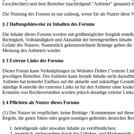
Geschlechter) und dem Betreiber (nachfolgend "Anbieter" genannt) 
Die Nutzung des Forums ist nur zulässig, wenn Sie als Nutzer diese
§ 2 Haftungshinweise zu Inhalten des Forums
Die Inhalte dieses Forums werden mit größtmöglicher Sorgfalt erstel
Richtigkeit, Vollständigkeit und Aktualität der bereitgestellten Inhalt
Gefahr des Nutzers. Namentlich gekennzeichnete Beiträge geben die 
Meinung des Anbieters wieder.
§ 3 Externe Links des Forums
Dieses Forum kann Verknüpfungen zu Websites Dritter ("externe Links
jeweiligen Betreiber. Der Anbieter kann fremde Inhalte nicht daraufh
Anbieter hat keinerlei Einfluss auf die aktuelle und zukünftige Gestal
ständige Kontrolle der externen Links ist für den Anbieter ohne konk
Kenntnis von Rechtsverstößen werden jedoch derartige externe Links
§ 4 Pflichten als Nutzer dieses Forums
(1) Der Nutzer ist verpflichtet, keine Beiträge / Kommentare auf die
Regeln, die guten Sitten oder gegen sonstiges geltendes deutsches Re
beleidigende oder unwahre Inhalte zu veröffentlichen;
gesetzlich, insbesondere durch das Urheber- und Markenrecht,