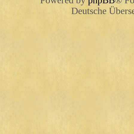
Powered by
phpBB
® Fo
Deutsche Übers