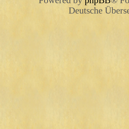
Powered by
phpBB
® Fo
Deutsche Übers