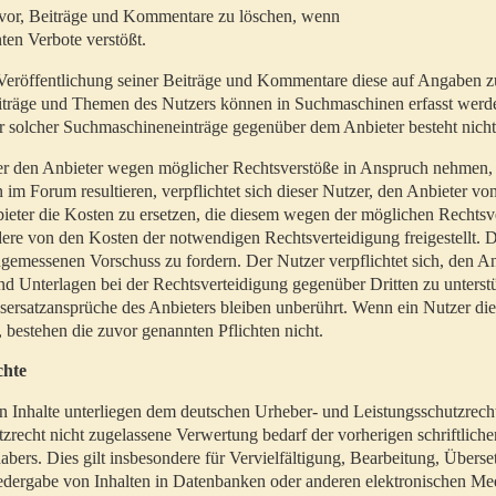
t vor, Beiträge und Kommentare zu löschen, wenn
ten Verbote verstößt.
er Veröffentlichung seiner Beiträge und Kommentare diese auf Angaben z
Beiträge und Themen des Nutzers können in Suchmaschinen erfasst werd
 solcher Suchmaschineneinträge gegenüber dem Anbieter besteht nicht
utzer den Anbieter wegen möglicher Rechtsverstöße in Anspruch nehmen,
 im Forum resultieren, verpflichtet sich dieser Nutzer, den Anbieter vo
eter die Kosten zu ersetzen, die diesem wegen der möglichen Rechtsv
ere von den Kosten der notwendigen Rechtsverteidigung freigestellt. De
ngemessenen Vorschuss zu fordern. Der Nutzer verpflichtet sich, den A
d Unterlagen bei der Rechtsverteidigung gegenüber Dritten zu unterstü
ersatzansprüche des Anbieters bleiben unberührt. Wenn ein Nutzer di
, bestehen die zuvor genannten Pflichten nicht.
chte
en Inhalte unterliegen dem deutschen Urheber- und Leistungsschutzrech
zrecht nicht zugelassene Verwertung bedarf der vorherigen schriftlic
abers. Dies gilt insbesondere für Vervielfältigung, Bearbeitung, Überse
edergabe von Inhalten in Datenbanken oder anderen elektronischen Me