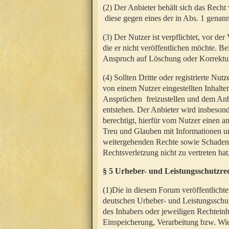
(2) Der Anbieter behält sich das Rech
diese gegen eines der in Abs. 1 genann
(3) Der Nutzer ist verpflichtet, vor d
die er nicht veröffentlichen möchte. 
Anspruch auf Löschung oder Korrektur
(4) Sollten Dritte oder registrierte N
von einem Nutzer eingestellten Inhalten
Ansprüchen freizustellen und dem Anbi
entstehen. Der Anbieter wird insbesond
berechtigt, hierfür vom Nutzer einen a
Treu und Glauben mit Informationen un
weitergehenden Rechte sowie Schadens
Rechtsverletzung nicht zu vertreten hat
§ 5 Urheber- und Leistungsschutzre
(1)Die in diesem Forum veröffentlicht
deutschen Urheber- und Leistungsschut
des Inhabers oder jeweiligen Rechteinh
Einspeicherung, Verarbeitung bzw. Wi