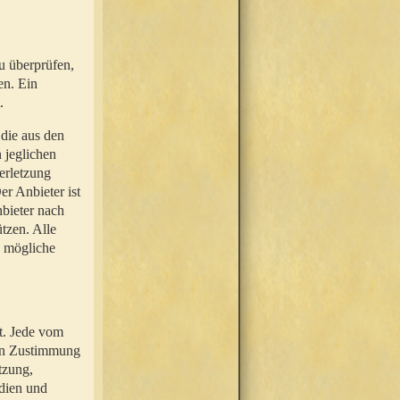
u überprüfen,
en. Ein
.
 die aus den
n jeglichen
erletzung
r Anbieter ist
nbieter nach
tzen. Alle
e mögliche
t. Jede vom
hen Zustimmung
tzung,
dien und