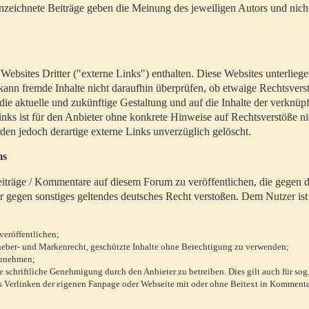
zeichnete Beiträge geben die Meinung des jeweiligen Autors und nich
bsites Dritter ("externe Links") enthalten. Diese Websites unterlieg
 kann fremde Inhalte nicht daraufhin überprüfen, ob etwaige Rechtsvers
 die aktuelle und zukünftige Gestaltung und auf die Inhalte der verknüpf
inks ist für den Anbieter ohne konkrete Hinweise auf Rechtsverstöße n
en jedoch derartige externe Links unverzüglich gelöscht.
ms
 Beiträge / Kommentare auf diesem Forum zu veröffentlichen, die gegen d
r gegen sonstiges geltendes deutsches Recht verstoßen. Dem Nutzer ist
veröffentlichen;
rheber- und Markenrecht, geschützte Inhalte ohne Berechtigung zu verwenden;
zunehmen;
chriftliche Genehmigung durch den Anbieter zu betreiben. Dies gilt auch für sog
 Verlinken der eigenen Fanpage oder Webseite mit oder ohne Beitext in Kommenta