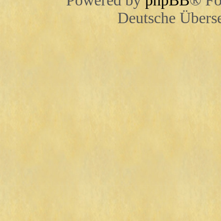
Powered by
phpBB
® Fo
Deutsche Übers