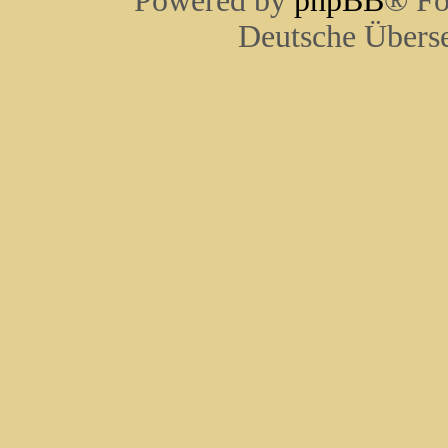
Powered by
phpBB
® Fo
Deutsche Übers