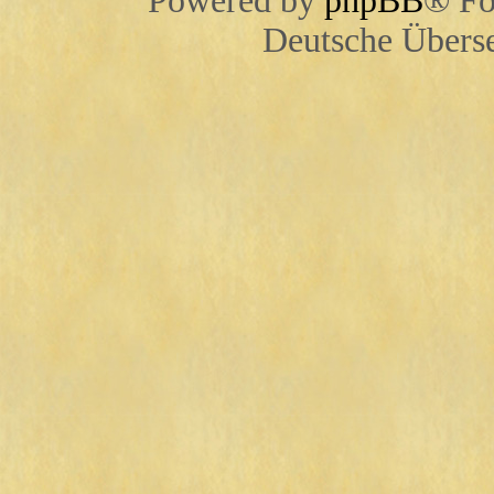
Powered by
phpBB
® Fo
Deutsche Übers