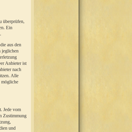
u überprüfen,
en. Ein
.
 die aus den
n jeglichen
erletzung
r Anbieter ist
nbieter nach
tzen. Alle
e mögliche
t. Jede vom
hen Zustimmung
tzung,
dien und