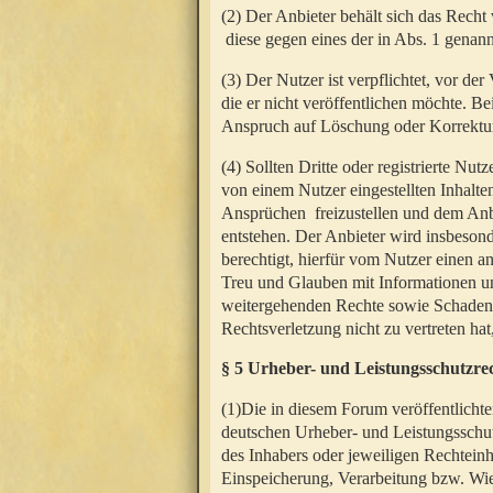
(2) Der Anbieter behält sich das Rech
diese gegen eines der in Abs. 1 genann
(3) Der Nutzer ist verpflichtet, vor d
die er nicht veröffentlichen möchte. 
Anspruch auf Löschung oder Korrektur
(4) Sollten Dritte oder registrierte N
von einem Nutzer eingestellten Inhalten
Ansprüchen freizustellen und dem Anbi
entstehen. Der Anbieter wird insbesond
berechtigt, hierfür vom Nutzer einen a
Treu und Glauben mit Informationen un
weitergehenden Rechte sowie Schadens
Rechtsverletzung nicht zu vertreten hat
§ 5 Urheber- und Leistungsschutzre
(1)Die in diesem Forum veröffentlicht
deutschen Urheber- und Leistungsschut
des Inhabers oder jeweiligen Rechteinh
Einspeicherung, Verarbeitung bzw. Wi