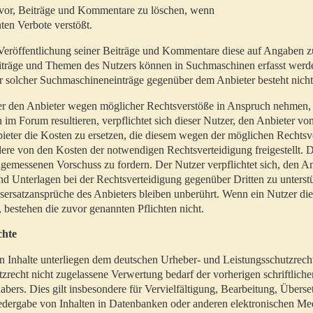
t vor, Beiträge und Kommentare zu löschen, wenn
ten Verbote verstößt.
er Veröffentlichung seiner Beiträge und Kommentare diese auf Angaben z
Beiträge und Themen des Nutzers können in Suchmaschinen erfasst werd
 solcher Suchmaschineneinträge gegenüber dem Anbieter besteht nicht
utzer den Anbieter wegen möglicher Rechtsverstöße in Anspruch nehmen,
 im Forum resultieren, verpflichtet sich dieser Nutzer, den Anbieter vo
eter die Kosten zu ersetzen, die diesem wegen der möglichen Rechtsv
ere von den Kosten der notwendigen Rechtsverteidigung freigestellt. De
ngemessenen Vorschuss zu fordern. Der Nutzer verpflichtet sich, den A
d Unterlagen bei der Rechtsverteidigung gegenüber Dritten zu unterstü
ersatzansprüche des Anbieters bleiben unberührt. Wenn ein Nutzer di
, bestehen die zuvor genannten Pflichten nicht.
chte
en Inhalte unterliegen dem deutschen Urheber- und Leistungsschutzrech
zrecht nicht zugelassene Verwertung bedarf der vorherigen schriftlic
abers. Dies gilt insbesondere für Vervielfältigung, Bearbeitung, Überse
edergabe von Inhalten in Datenbanken oder anderen elektronischen Me