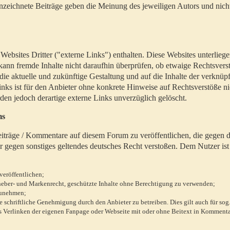
zeichnete Beiträge geben die Meinung des jeweiligen Autors und nich
bsites Dritter ("externe Links") enthalten. Diese Websites unterlieg
 kann fremde Inhalte nicht daraufhin überprüfen, ob etwaige Rechtsvers
 die aktuelle und zukünftige Gestaltung und auf die Inhalte der verknüpf
inks ist für den Anbieter ohne konkrete Hinweise auf Rechtsverstöße n
en jedoch derartige externe Links unverzüglich gelöscht.
ms
 Beiträge / Kommentare auf diesem Forum zu veröffentlichen, die gegen d
r gegen sonstiges geltendes deutsches Recht verstoßen. Dem Nutzer ist
veröffentlichen;
rheber- und Markenrecht, geschützte Inhalte ohne Berechtigung zu verwenden;
zunehmen;
chriftliche Genehmigung durch den Anbieter zu betreiben. Dies gilt auch für sog
 Verlinken der eigenen Fanpage oder Webseite mit oder ohne Beitext in Kommenta