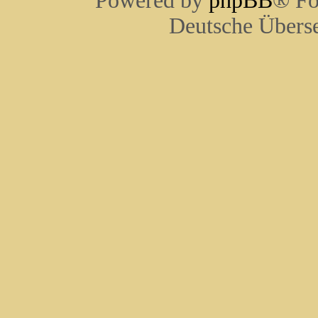
Powered by
phpBB
® Fo
Deutsche Übers