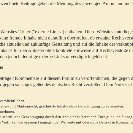
zeichnete Beiträge geben die Meinung des jeweiligen Autors und nich
bsites Dritter ("externe Links") enthalten. Diese Websites unterlieg
 kann fremde Inhalte nicht daraufhin überprüfen, ob etwaige Rechtsvers
 die aktuelle und zukünftige Gestaltung und auf die Inhalte der verknüpf
inks ist für den Anbieter ohne konkrete Hinweise auf Rechtsverstöße n
en jedoch derartige externe Links unverzüglich gelöscht.
ms
 Beiträge / Kommentare auf diesem Forum zu veröffentlichen, die gegen d
r gegen sonstiges geltendes deutsches Recht verstoßen. Dem Nutzer ist
veröffentlichen;
rheber- und Markenrecht, geschützte Inhalte ohne Berechtigung zu verwenden;
zunehmen;
chriftliche Genehmigung durch den Anbieter zu betreiben. Dies gilt auch für sog
 Verlinken der eigenen Fanpage oder Webseite mit oder ohne Beitext in Kommenta