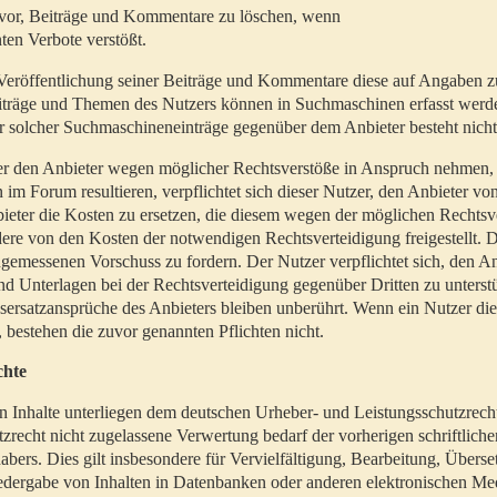
t vor, Beiträge und Kommentare zu löschen, wenn
ten Verbote verstößt.
er Veröffentlichung seiner Beiträge und Kommentare diese auf Angaben z
Beiträge und Themen des Nutzers können in Suchmaschinen erfasst werd
 solcher Suchmaschineneinträge gegenüber dem Anbieter besteht nicht
utzer den Anbieter wegen möglicher Rechtsverstöße in Anspruch nehmen,
 im Forum resultieren, verpflichtet sich dieser Nutzer, den Anbieter vo
eter die Kosten zu ersetzen, die diesem wegen der möglichen Rechtsv
ere von den Kosten der notwendigen Rechtsverteidigung freigestellt. De
ngemessenen Vorschuss zu fordern. Der Nutzer verpflichtet sich, den A
d Unterlagen bei der Rechtsverteidigung gegenüber Dritten zu unterstü
ersatzansprüche des Anbieters bleiben unberührt. Wenn ein Nutzer di
, bestehen die zuvor genannten Pflichten nicht.
chte
en Inhalte unterliegen dem deutschen Urheber- und Leistungsschutzrech
zrecht nicht zugelassene Verwertung bedarf der vorherigen schriftlic
abers. Dies gilt insbesondere für Vervielfältigung, Bearbeitung, Überse
edergabe von Inhalten in Datenbanken oder anderen elektronischen Me