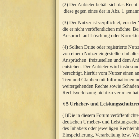
(2) Der Anbieter behält sich das Rech
diese gegen eines der in Abs. 1 genann
(3) Der Nutzer ist verpflichtet, vor d
die er nicht veröffentlichen möchte. 
Anspruch auf Löschung oder Korrektur
(4) Sollten Dritte oder registrierte N
von einem Nutzer eingestellten Inhalten
Ansprüchen freizustellen und dem Anbi
entstehen. Der Anbieter wird insbesond
berechtigt, hierfür vom Nutzer einen a
Treu und Glauben mit Informationen un
weitergehenden Rechte sowie Schadens
Rechtsverletzung nicht zu vertreten hat
§ 5 Urheber- und Leistungsschutzre
(1)Die in diesem Forum veröffentlicht
deutschen Urheber- und Leistungsschut
des Inhabers oder jeweiligen Rechteinh
Einspeicherung, Verarbeitung bzw. Wi