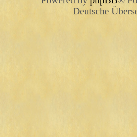
Powered by
phpBB
® Fo
Deutsche Übers