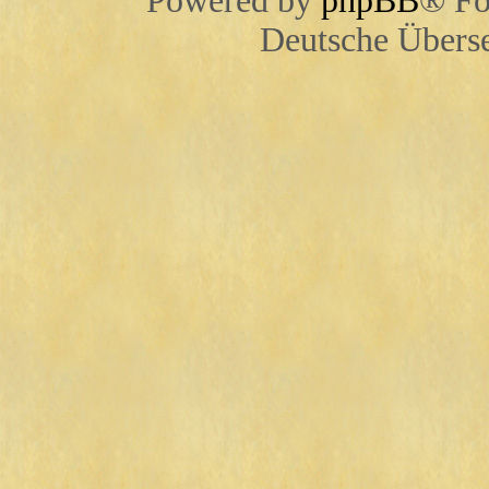
Powered by
phpBB
® Fo
Deutsche Übers