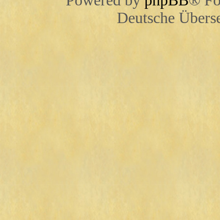
Powered by
phpBB
® Fo
Deutsche Übers