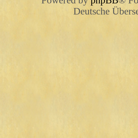
Powered by
phpBB
® Fo
Deutsche Übers