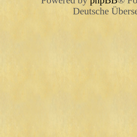
Powered by
phpBB
® Fo
Deutsche Übers