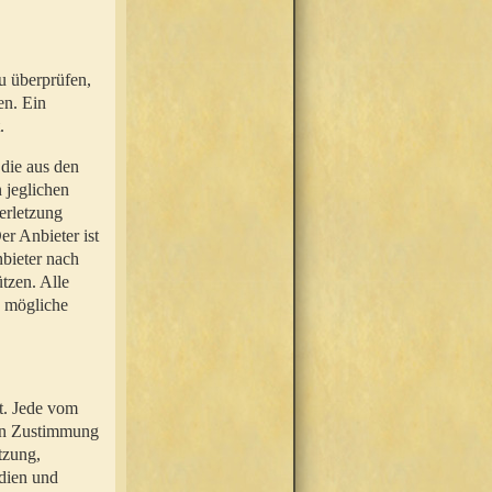
u überprüfen,
en. Ein
.
 die aus den
n jeglichen
erletzung
r Anbieter ist
nbieter nach
tzen. Alle
e mögliche
t. Jede vom
hen Zustimmung
tzung,
dien und