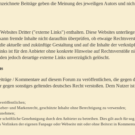
zeichnete Beiträge geben die Meinung des jeweiligen Autors und nich
bsites Dritter ("externe Links") enthalten. Diese Websites unterlieg
 kann fremde Inhalte nicht daraufhin überprüfen, ob etwaige Rechtsvers
 die aktuelle und zukünftige Gestaltung und auf die Inhalte der verknüpf
inks ist für den Anbieter ohne konkrete Hinweise auf Rechtsverstöße n
en jedoch derartige externe Links unverzüglich gelöscht.
ms
 Beiträge / Kommentare auf diesem Forum zu veröffentlichen, die gegen d
r gegen sonstiges geltendes deutsches Recht verstoßen. Dem Nutzer ist
veröffentlichen;
rheber- und Markenrecht, geschützte Inhalte ohne Berechtigung zu verwenden;
zunehmen;
chriftliche Genehmigung durch den Anbieter zu betreiben. Dies gilt auch für sog
 Verlinken der eigenen Fanpage oder Webseite mit oder ohne Beitext in Kommenta