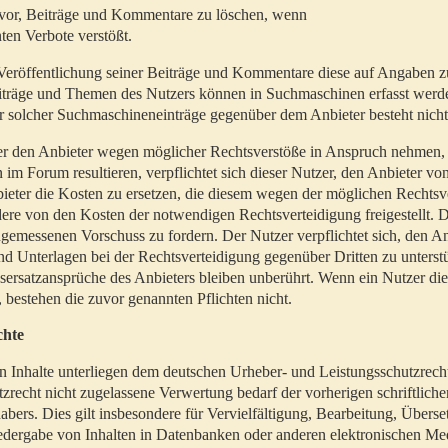
t vor, Beiträge und Kommentare zu löschen, wenn
ten Verbote verstößt.
er Veröffentlichung seiner Beiträge und Kommentare diese auf Angaben z
Beiträge und Themen des Nutzers können in Suchmaschinen erfasst werd
 solcher Suchmaschineneinträge gegenüber dem Anbieter besteht nicht
utzer den Anbieter wegen möglicher Rechtsverstöße in Anspruch nehmen,
 im Forum resultieren, verpflichtet sich dieser Nutzer, den Anbieter vo
eter die Kosten zu ersetzen, die diesem wegen der möglichen Rechtsv
ere von den Kosten der notwendigen Rechtsverteidigung freigestellt. De
ngemessenen Vorschuss zu fordern. Der Nutzer verpflichtet sich, den A
d Unterlagen bei der Rechtsverteidigung gegenüber Dritten zu unterstü
ersatzansprüche des Anbieters bleiben unberührt. Wenn ein Nutzer di
, bestehen die zuvor genannten Pflichten nicht.
chte
en Inhalte unterliegen dem deutschen Urheber- und Leistungsschutzrech
zrecht nicht zugelassene Verwertung bedarf der vorherigen schriftlic
abers. Dies gilt insbesondere für Vervielfältigung, Bearbeitung, Überse
edergabe von Inhalten in Datenbanken oder anderen elektronischen Me