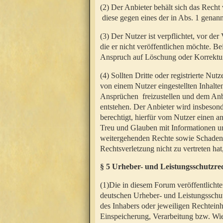
(2) Der Anbieter behält sich das Rech
diese gegen eines der in Abs. 1 genann
(3) Der Nutzer ist verpflichtet, vor d
die er nicht veröffentlichen möchte. 
Anspruch auf Löschung oder Korrektur
(4) Sollten Dritte oder registrierte N
von einem Nutzer eingestellten Inhalten
Ansprüchen freizustellen und dem Anbi
entstehen. Der Anbieter wird insbesond
berechtigt, hierfür vom Nutzer einen a
Treu und Glauben mit Informationen un
weitergehenden Rechte sowie Schadens
Rechtsverletzung nicht zu vertreten hat
§ 5 Urheber- und Leistungsschutzre
(1)Die in diesem Forum veröffentlicht
deutschen Urheber- und Leistungsschut
des Inhabers oder jeweiligen Rechteinh
Einspeicherung, Verarbeitung bzw. Wi